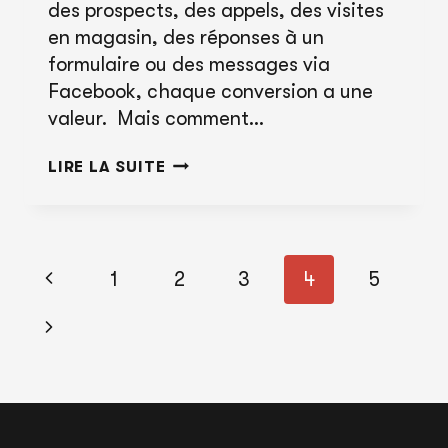
des prospects, des appels, des visites
en magasin, des réponses à un
formulaire ou des messages via
Facebook, chaque conversion a une
valeur. Mais comment…
ANALYSER
LIRE LA SUITE
VOS
CONVERSIONS
POUR
Navigation
ATTEINDRE
Page
1
2
3
4
5
dans
VOS
précédente
Page
les
INDICATEURS
CLÉS
pages
suivante
DE
PERFORMANCE
(KPIS)