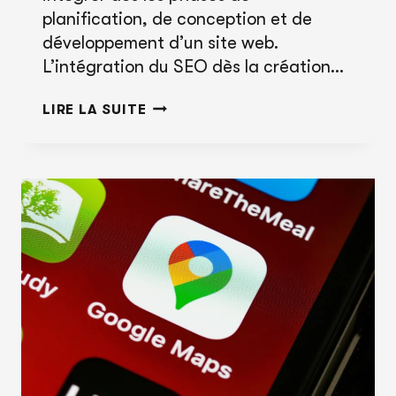
planification, de conception et de
développement d’un site web.
L’intégration du SEO dès la création…
L’IMPORTANCE
LIRE LA SUITE
DE
PENSER
AU
SEO
AVANT
LA
CRÉATION
OU
LA
REFONTE
D’UN
SITE