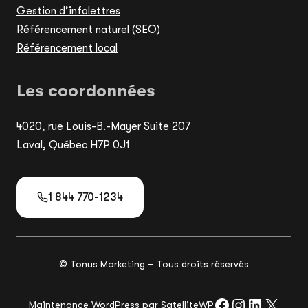
Gestion d’infolettres
Référencement naturel (SEO)
Référencement local
Les coordonnées
4020, rue Louis-B.-Mayer Suite 207
Laval, Québec H7P 0J1
1 844 770-1234
© Tonus Marketing – Tous droits réservés
https://www
https://w
https:/
https
Maintenance WordPress
par
SatelliteWP