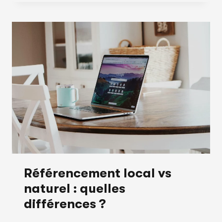
QUE
LE
RÉFÉRENCEMENT
PAYANT
CONVIENT
À
TOUTES
LES
ENTREPRISES
?
Référencement local vs
naturel : quelles
différences ?