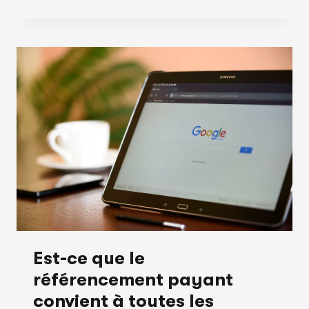
FAIRE
AVEC
VOTRE
MARKETING
WEB
LORS
DE
VOS
PÉRIODES
SAISONNIÈRES
DE
MOINDRE
ACHALANDAGE?
Est-ce que le
référencement payant
convient à toutes les