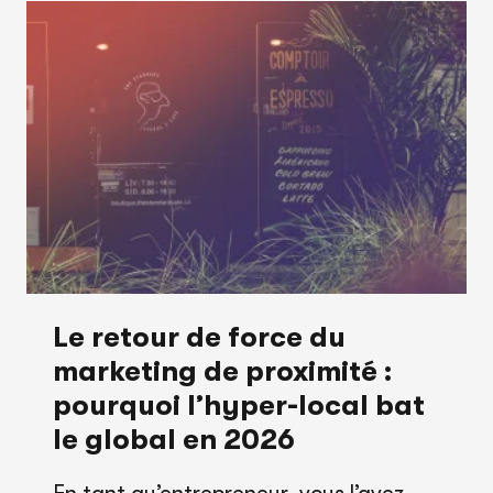
:
LES
RISQUES
DU
MARKETING
DÉLÉGUÉ
ET
L’IMPORTANCE
DE
VOS
ACCÈS
Le retour de force du
marketing de proximité :
pourquoi l’hyper-local bat
le global en 2026