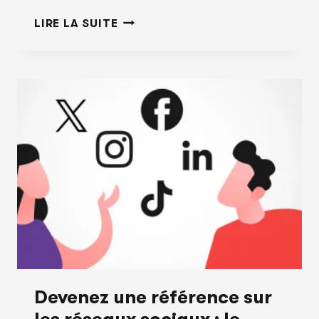
TRANSFORMER
LIRE LA SUITE
UN
SUJET
EN
UNE
PLUIE
DE
CONTENUS
:
COMMENT
MULTIPLIER
VOS
PUBLICATIONS
EFFICACEMENT
Devenez une référence sur