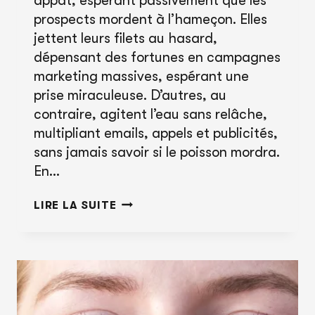
appât, espérant passivement que les
prospects mordent à l’hameçon. Elles
jettent leurs filets au hasard,
dépensant des fortunes en campagnes
marketing massives, espérant une
prise miraculeuse. D’autres, au
contraire, agitent l’eau sans relâche,
multipliant emails, appels et publicités,
sans jamais savoir si le poisson mordra.
En…
IA
LIRE LA SUITE
ET
GÉNÉRATION
DE
LEADS
: