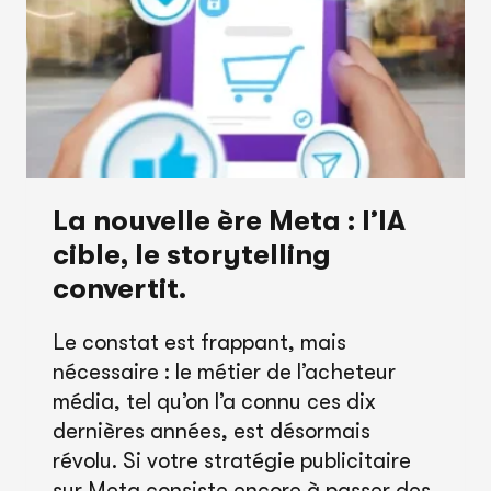
PROXIMITÉ
:
POURQUOI
L’HYPER-
LOCAL
BAT
LE
GLOBAL
La nouvelle ère Meta : l’IA
EN
cible, le storytelling
2026
convertit.
Le constat est frappant, mais
nécessaire : le métier de l’acheteur
média, tel qu’on l’a connu ces dix
dernières années, est désormais
révolu. Si votre stratégie publicitaire
sur Meta consiste encore à passer des