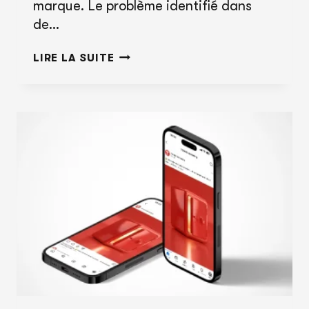
marque. Le problème identifié dans
de…
BÂTIR
LIRE LA SUITE
UNE
NOTORIÉTÉ
DE
MARQUE
INOUBLIABLE
:
LE
POUVOIR
DE
LA
TRAME
NARRATIVE
SUR