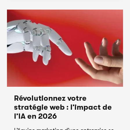
RÉFÉRENCE
SUR
LES
RÉSEAUX
SOCIAUX
:
LE
GUIDE
POUR
CAPTIVER
VOTRE
AUDIENCE
Révolutionnez votre
stratégie web : l’impact de
l’IA en 2026