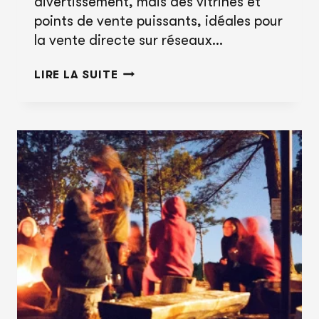
divertissement, mais des vitrines et
points de vente puissants, idéales pour
la vente directe sur réseaux…
SOCIAL
LIRE LA SUITE
COMMERCE
AU
CANADA
–
VENDRE
DIRECTEMENT
SUR
INSTAGRAM
ET
TIKTOK