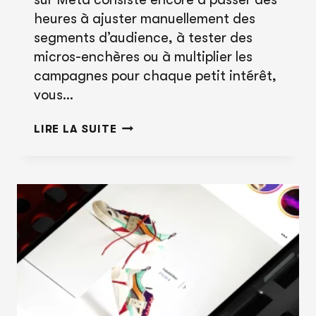
heures à ajuster manuellement des
segments d’audience, à tester des
micros-enchères ou à multiplier les
campagnes pour chaque petit intérêt,
vous…
LA
LIRE LA SUITE
NOUVELLE
ÈRE
META
:
L’IA
CIBLE,
LE
STORYTELLING
CONVERTIT.