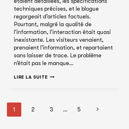
étaient détaillées, les spécifications
techniques précises, et le blogue
regorgeait d’articles factuels.
Pourtant, malgré la qualité de
l’information, l’interaction était quasi
inexistante. Les visiteurs venaient,
prenaient l’information, et repartaient
sans laisser de trace. Le problème
n’était pas le manque…
L’ART
LIRE LA SUITE
DU
MARKETING
ÉMOTIONNEL
Navigation
ET
Page
1
2
3
...
5
dans
DE
suivante
les
LA