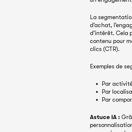
La segmentation
d’achat, l’enga
d’intérêt. Cela 
contenu pour ma
clics (CTR).
Exemples de se
Par activit
Par localis
Par compor
Astuce IA :
Grâc
personnalisatio