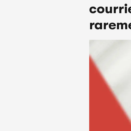
courri
rarem