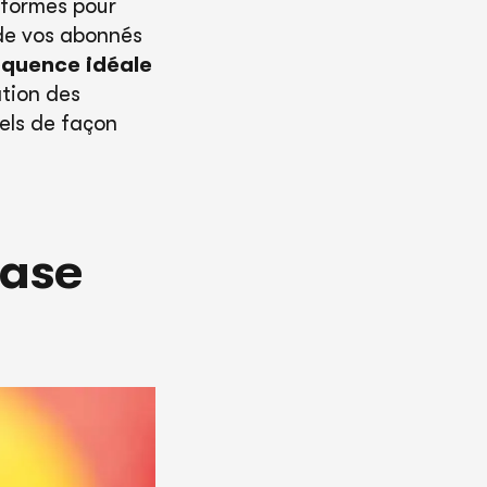
eformes pour
de vos abonnés
équence idéale
tion des
els de façon
base