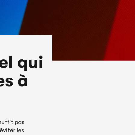
l qui
es à
suffit pas
éviter les