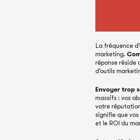
La fréquence d’
marketing.
Comm
réponse réside d
d’outils market
Envoyer trop 
massifs : vos a
votre réputation
signifie que vo
et le ROI du mar