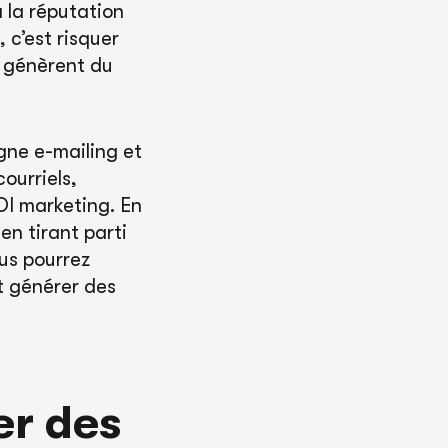
 la réputation
 c’est risquer
i génèrent du
gne e-mailing et
ourriels,
OI marketing. En
en tirant parti
ous pourrez
et générer des
er des