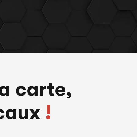
a carte
,
ocaux
!