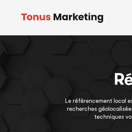
Skip
to
content
Ré
Le référencement local est
recherches géolocalisées
techniques vou