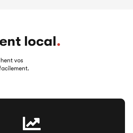
ent local
.
chent vos
facilement.