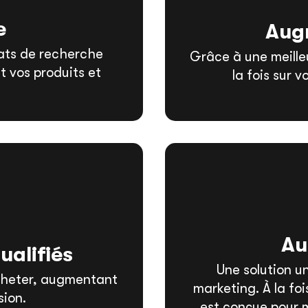
e
Augm
tats de recherche
Grâce à une meilleur
t vos produits et
la fois sur 
Au
ualifiés
Une solution un
 acheter, augmentant
marketing. À la fo
sion.
est conçue pour m