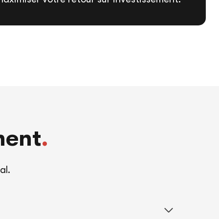
nent
.
al.