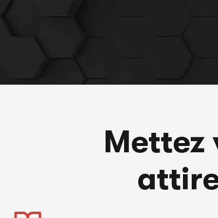
Mettez 
attir