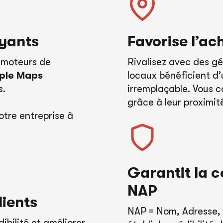
ayants
Favorise l’ac
s moteurs de
Rivalisez avec des g
ple Maps
locaux bénéficient d’
s.
irremplaçable. Vous co
grâce à leur proximit
tre entreprise à
Garantit la 
NAP
lients
NAP = Nom, Adresse, 
ibilité et améliorer