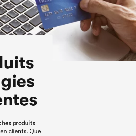
uits
égies
entes
ches produits
 en clients. Que