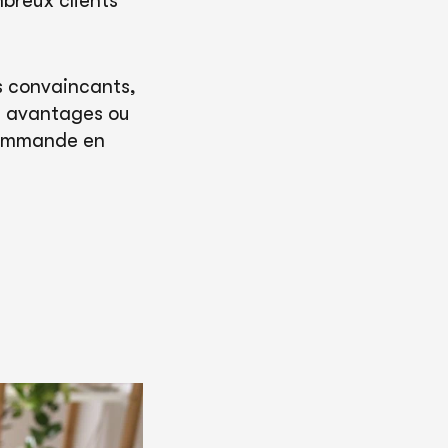
mbreux clients
us convaincants,
s avantages ou
 commande en