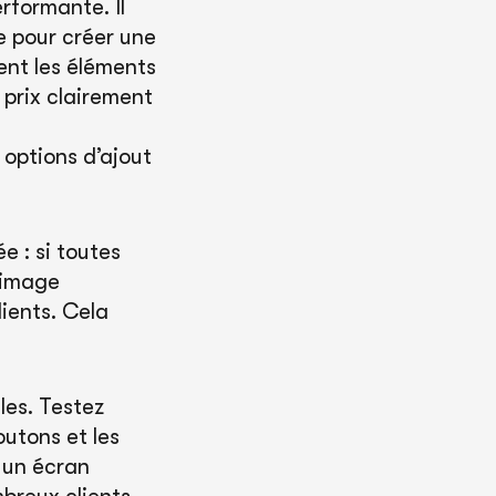
rformante. Il
e pour créer une
ent les éléments
e prix clairement
 options d’ajout
e : si toutes
 image
lients. Cela
les. Testez
outons et les
 un écran