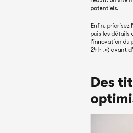
réduit. Un site 
potentiels.
Enfin, priorisez
puis les détail
l’innovation du
24 h ! ») avant 
Des ti
optimi