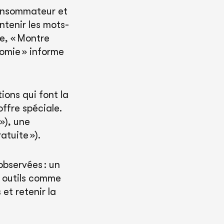
consommateur et
ntenir les mots-
le, « Montre
omie » informe
ions qui font la
offre spéciale.
 »), une
atuite »).
observées : un
s outils comme
 et retenir la